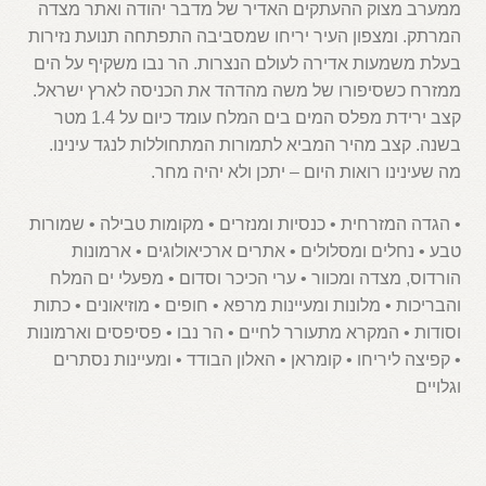
ממערב מצוק ההעתקים האדיר של מדבר יהודה ואתר מצדה
המרתק. ומצפון העיר יריחו שמסביבה התפתחה תנועת נזירות
בעלת משמעות אדירה לעולם הנצרות. הר נבו משקיף על הים
ממזרח כשסיפורו של משה מהדהד את הכניסה לארץ ישראל.
קצב ירידת מפלס המים בים המלח עומד כיום על 1.4 מטר
בשנה. קצב מהיר המביא לתמורות המתחוללות לנגד עינינו.
מה שעינינו רואות היום – יתכן ולא יהיה מחר.
• הגדה המזרחית • כנסיות ומנזרים • מקומות טבילה • שמורות
טבע • נחלים ומסלולים • אתרים ארכיאולוגים • ארמונות
הורדוס, מצדה ומכוור • ערי הכיכר וסדום • מפעלי ים המלח
והבריכות • מלונות ומעיינות מרפא • חופים • מוזיאונים • כתות
וסודות • המקרא מתעורר לחיים • הר נבו • פסיפסים וארמונות
• קפיצה ליריחו • קומראן • האלון הבודד • ומעיינות נסתרים
וגלויים