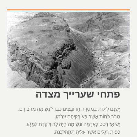
פתחי שערייך מצדה
יֶשְׁנָם לֵילוֹת בְּמַסָּדָה הָרוֹבְצִים כִּבְדֵי־נְשִׁימָה מֵרֹב דָּם,
מֵרֹב כֹּחוֹת אֲשֶׁר בְּעוֹרְקֵיהֶם יִזְרֹמוּ.
יֵשׁ אָז רֶטֶט לָאֲדָמָה וּנְשִׁימָה חַיָּה לָהּ וְיוֹקֶדֶת לְמַגַּע
כַּפּוֹת רַגְלַיִם אֲשֶׁר עָלֶיהָ תִּתְהַלֵּכְנָה.