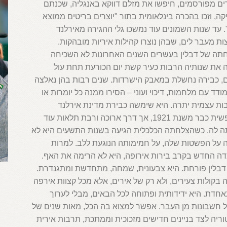
ים מפורסמים, חיפשו את מזלם דווקא באנגליה, שכנתם
קה, וזכו בהכרה בינלאומית בתור "יוצרים בריטים ממוצא
. עד שנות השמונים עוד נמשכו גלי ההגירה מאירלנד
ת מעבר לים, שבהן נוצרו קהילות איריות מובהקות.
תה של דבלין בעשרים השנים האחרונות לא השכיחה
 את שנותיה הרבות כעיר קשת יום הכורעת תחת עול
ם, כבירה נחשלת במאבק הישרדות. שנים רבות בהן נאלצה
דד עם מלחמות, דיכוי ועוני – הסירו ממנה כל יומרות או
ות עצמית יתרה. היא שימשה כבירת מדינת אירלנד
החופשית כבר משנת 1921, אך דרך ארוכה ורבת תלאות עוד
ה לה. כשהצלחתה הכלכלית הגיעה בשנות התשעים היא לא
ה על הפשטות שלה, על חמימותה הנוגעת ללב. למרות
ה החדש בקרב בירות אירופה, היא לא הרימה את האף.
דבלין פורחת. היא צבעונית, שמחה, מתחדשת ומתגנדרת.
בקולות צעירים, ולא רק של אירים, אלא מכל קצוות אירפה
דת. היא ידידותית ופתוחה לכל הבאים, מבלי לערוך
ל חשבונות מן העבר. אפשר למצוא בה הכל, מאות שנים של
ריה לצד בניינים חדישים מזכוכית וממתכת, תרבות אירית