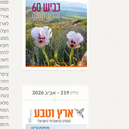
סופר
הוותי
אירי"
לארצו
הצלח
ממנה
הקיו
להתמו
חשיב
ציפת
ויתר
מעמד
גיליון
219 – אביב 2026
כעת 
מלאה 
המתאח
חיסו
היסטו