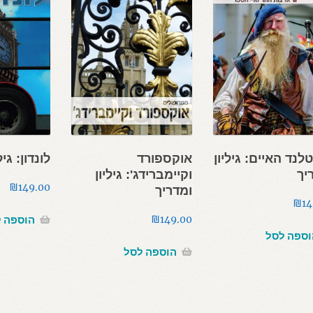
לנד האיים: גיליון
אוקספורד
לונדון: גי
יך
וקיימברידג': גיליון
₪
149.00
ומדריך
₪
14
הוספה 
₪
149.00
וספה לסל
הוספה לסל