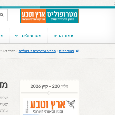
;
דלג
לדלג
חיפוש
חיפוש
עבור:
לתוכן
לניווט
עמוד הבית
מטרופוליס
מטר
עמוד הבית
ספרים ומדריכים דיגיטליים
מדריך דיגיטל
מדר
גיליון
220 – קיץ 2026
שליש 
שטוקה
עיצוב