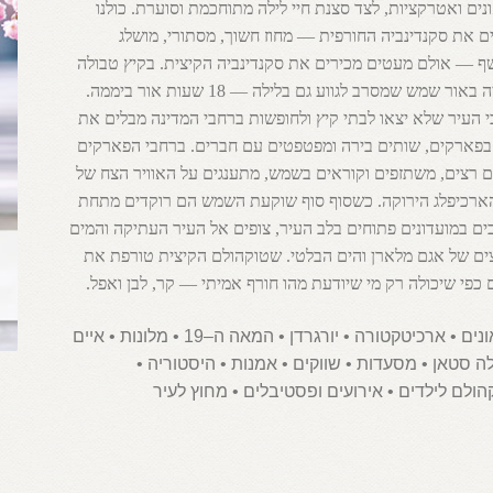
ונים ואטרקציות, לצד סצנת חיי לילה מתוחכמת וסוערת. כולנו
ם את סקנדינביה החורפית — מחוז חשוך, מסתורי, מושלג
ף — אולם מעטים מכירים את סקנדינביה הקיצית. בקיץ טבולה
שוודיה באור שמש שמסרב לגווע גם בלילה — 18 שעות אור ביממה.
 העיר שלא יצאו לבתי קיץ ולחופשות ברחבי המדינה מבלים את
בפארקים, שותים בירה ומפטפטים עם חברים. ברחבי הפארקים
 רצים, משתזפים וקוראים בשמש, מתענגים על האוויר הצח של
ארכיפלג הירוקה. כשסוף סוף שוקעת השמש הם רוקדים מתחת
ים במועדונים פתוחים בלב העיר, צופים אל העיר העתיקה והמים
ים של אגם מלארן והים הבלטי. שטוקהולם הקיצית טורפת את
 כפי שיכולה רק מי שיודעת מהו חורף אמיתי — קר, לבן ואפל.
מוזיאונים • ארכיטקטורה • יורגרדן • המאה ה–19 • מלונות • איים
ה סטאן • מסעדות • שווקים • אמנות • היסטוריה •
ולם לילדים • אירועים ופסטיבלים • מחוץ לעיר