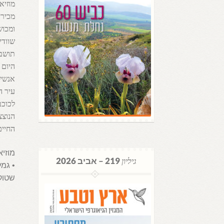
מוזיא
מכירי
ומכוש
תושבי
היום 
אנשים
עיר ה
לכוכב
הנוצצ
החיים
גיליון
219 – אביב 2026
• גמל
שטוקה