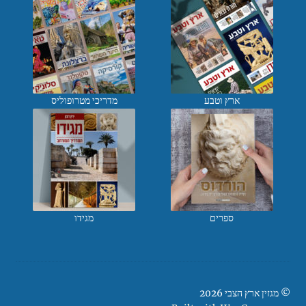
ארץ וטבע
מדריכי מטרופוליס
ספרים
מגידו
© מגזין ארץ הצבי 2026