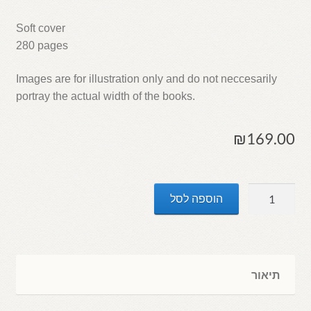
Soft cover
280 pages
Images are for illustration only and do not neccesarily
portray the actual width of the books.
₪
169.00
כמות
הוספה לסל
של
ERETZ
the
Book:
תיאור
A
Journey