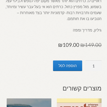
ראויים לו. כרתים הוא יותר מאשר מקום יפה לנופש ולבילוי עצל
בשמש, מול מפרץ כחול. כרתים הוא אי בעל עבר עשיר ומיוחד,
שעמים ותרבויות רבות- קדמוניות יותר בצד מאוחרות –
הטביעו בו את חותמם.
גיליון, מדריך ומפה
המחיר
המחיר
₪
109.00
₪
149.00
המקורי
הנוכחי
היה:
הוא:
כמות
הוספה לסל
₪109.00.
₪149.00.
של
כרתים:
גיליון
ומדריך
מוצרים קשורים