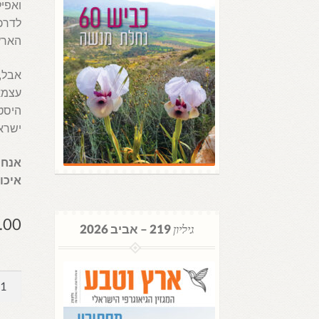
לדרכו
הארץ,
אבל, 
עצמאי
היסטו
ישראל
אנחנ
איכו
.00
גיליון
219 – אביב 2026
כמות
של
ארץ