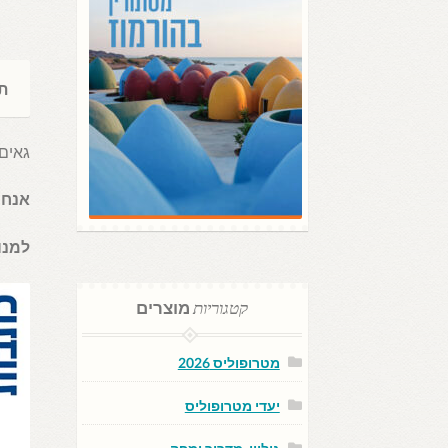
וטבע
193-
194
תי
גאים להצי
אנחנ
למנו
קטגוריות
מוצרים
מטרופוליס 2026
יעדי מטרופוליס