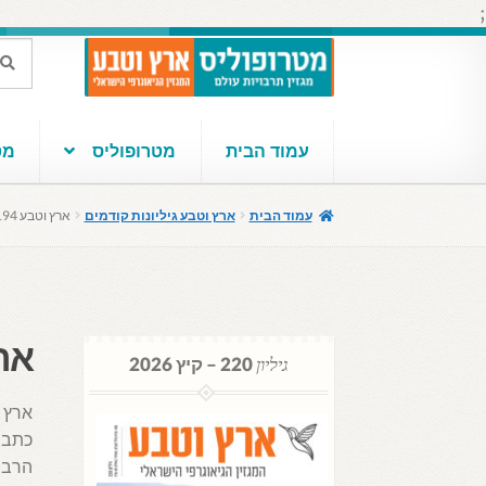
;
דלג
לדלג
חיפוש
חיפוש
עבור:
לתוכן
לניווט
עמוד הבית
מטרופוליס
מטר
עמוד הבית
ארץ וטבע גיליונות קודמים
ארץ וטבע 193-194
ארץ 
גיליון
220 – קיץ 2026
כתב ע
הרבה 