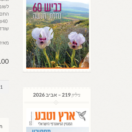
‬שודדים‭ ‬ומע‭‬
מאיה‭ ‬קולסק
.00
כמות
של
גיליון
219 – אביב 2026
מטרופ
שטוקה
מכספ
הבנק
תי
אל