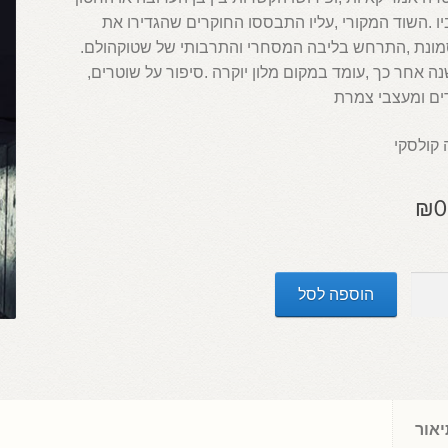
‬התסמונת‭, ‬התרחש‭ ‬בליבה‭ ‬המסחרי‭ ‬והתרבותי‭ ‬של‭ ‬שטוקהולם‭.
‬40‭ ‬שנה‭ ‬אחר‭ ‬כך‭, ‬עומד‭ ‬במקום‭ ‬מלון‭ ‬יוקרה‭. ‬סיפור‭ ‬על‭ ‬שוטרים‭,
צבי צמרת
י
₪
0
הוספה לסל
וליס
ולם:
ת
אור