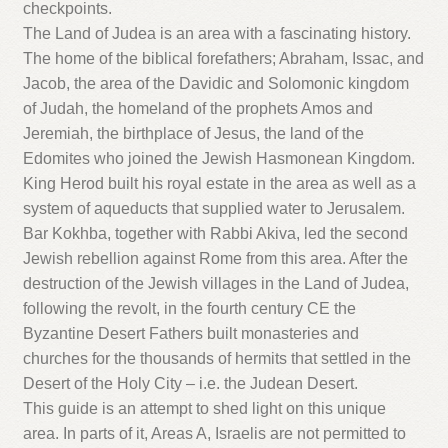
checkpoints.
The Land of Judea is an area with a fascinating history.
The home of the biblical forefathers; Abraham, Issac, and
Jacob, the area of the Davidic and Solomonic kingdom
of Judah, the homeland of the prophets Amos and
Jeremiah, the birthplace of Jesus, the land of the
Edomites who joined the Jewish Hasmonean Kingdom.
King Herod built his royal estate in the area as well as a
system of aqueducts that supplied water to Jerusalem.
Bar Kokhba, together with Rabbi Akiva, led the second
Jewish rebellion against Rome from this area. After the
destruction of the Jewish villages in the Land of Judea,
following the revolt, in the fourth century CE the
Byzantine Desert Fathers built monasteries and
churches for the thousands of hermits that settled in the
Desert of the Holy City – i.e. the Judean Desert.
This guide is an attempt to shed light on this unique
area. In parts of it, Areas A, Israelis are not permitted to