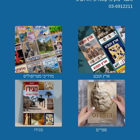
03-6912211
ארץ וטבע
מדריכי מטרופוליס
ספרים
מגידו