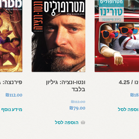
/ 4.25
ונטו-ונציה: גיליון
פירנצה: ג
בלבד
₪
112.00
₪
18
₪
112.00
המחיר
₪
79.00
וספה לסל
מידע נוסף
המחיר
המקורי
היה:
הנוכחי
הוספה לסל
הוא:
₪112.00.
₪79.00.