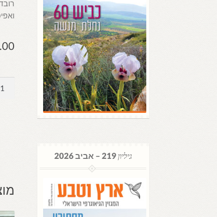
רובד 
ואפיפ
.00
כמות
של
רומא:
גיליון
ומדרי
גיליון
219 – אביב 2026
מוצ