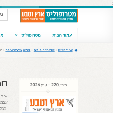
;
דלג
לדלג
חיפוש
חיפוש
עבור:
לתוכן
לניווט
עמוד הבית
מטרופוליס
מטר
עמוד הבית
יעדי מטרופוליס
גיליון, מדריך ומפה
רו
רומ
גיליון
220 – קיץ 2026
אי א
ובכל 