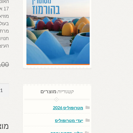
האוני
17
מוזיא
בעולם
חנויו
העיצו
.00
כמות
קטגוריות
מוצרים
של
טורינו
מטרופוליס 2026
/
4.25
יעדי מטרופוליס
מוצ