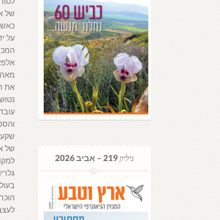
לטורי
כאשר
על יד
המכונ
אלפא 
מאה 
את הי
נטושי
עובדי
והספ
שקעה 
של אנ
גיליון
219 – אביב 2026
למקום
גלריו
הוכרז
לעצב