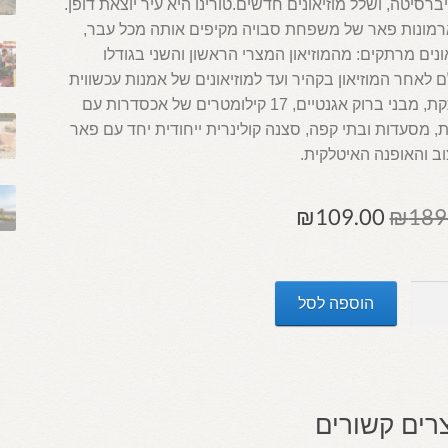
ברסיטה, ושלל מוזיאונים חדשים.טורינו היא עיר יוצאת דופן.
 ארמונות פאר של משפחת סבויה מקיפים אותה מכל עבר,
ונים מרתקים: מהמוזיאון המצרי הראשון והשני בגודלו
 לאחר המוזיאון בקהיר ועד למוזיאונים של אמנות עכשווית
מרתקת, מבני ברוק אגנטיים, 17 קילומטרים של אכסדרות עם
ת, מסעדות ובתי קפה, סצנה קולינרית ייחודית יחד עם פאר
ב והאופנה האיטלקית.
המחיר
המחיר
₪
109.00
₪
189
המקורי
הנוכחי
היה:
הוא:
הוספה לסל
₪109.00.
₪189.00.
רים קשורים