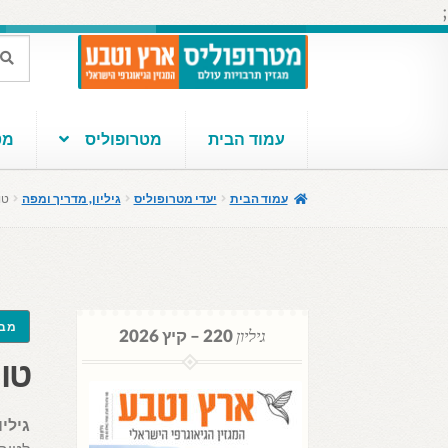
;
דלג
לדלג
חיפוש
חיפוש
עבור:
לתוכן
לניווט
עמוד הבית
מטרופוליס
מטר
עמוד הבית
יעדי מטרופוליס
גיליון, מדריך ומפה
טורי
מבצ
גיליון
220 – קיץ 2026
טורינ
גיליו