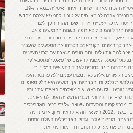
נו היסטוריה ארוכה. בירת ממלכת סבויה, הבירה הראשונה
של איטליה והכוח מאחורי שחרור ואיחוד איטליה במאה ה-19.
 הבירה עברה לרומא, היה על טורינו להמציא עצמה מחדש
י ייסוד מרכז תעשייתי ייחודי שעד מהרה הפך ליצרן
יות הגדול והמוביל באירופה. בשנות החמישים פיאט,
רומיאו, ופרארי ייצרו בטורינו מיליוני מכוניות בשנה. חצי
אחר כך היפנים והקוריאנים הכריחו את המפעלים להעביר
יצור למחוזות זולים יותר. טורינו נשארה עם מבני תעשייה
ם, כולל מפעל המכוניות העצום של פיאט, לונגוטו.אלפי
ם מהדרום היגרו לטורינו לעבוד בתעשיית המכוניות
קים הקשורים אליה. כעת מצאו עצמם ללא פרנסה. העיר
לבעיות כלכליות וחברתיות. אך, תושיה היא חלק מאופיים
שי טורינו. שלושה ראשי עיר מוצלחים הצעידו את טורינו
 חדש – יעד תיירותי. מבני התעשייה הפכו למוזיאונים,
ת, מרכזי קניות ומסעדות שעוצבו על ידי בכירי האדריכלים
בעולם. בשנת 2022 היא אירחה את האירוויזיון, ארמונותיה
ו כאתרי מורשת עולם, וגדולי האדריכלים בעולם הוזמנו
 מחדש את מערכת התחבורה והמודרנית, את