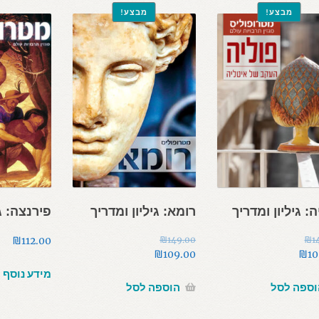
מבצע!
מבצע!
: גיליון ומדריך
רומא: גיליון ומדריך
פירנצה: ג
₪
112.00
₪
149.00
₪
1
המחיר
₪
109.00
₪
10
י
המחיר
המקורי
מידע נוסף
היה:
הנוכחי
וספה לסל
הוספה לסל
₪14
הוא:
₪149.00.
₪109.00.
₪10